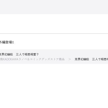
編登場!!
双界幻幽伝 三人で相思相愛？
他KADOKAWAラノベ＆コミックグッズストア商品
双界幻幽伝 三人で相思