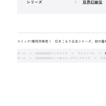
シリーズ
双界幻幽伝
コミック1巻同月発売！ 引きこもり公主シリーズ、初の番外
ホーム
KADOKAWAブックストア
ライトノベル
ホーム
KADOKAWAラノベ＆コミックグッズストア
その