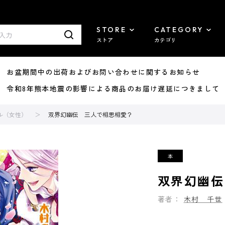
STORE
CATEGORY
ストア
カテゴリ
8/07 お盆期間中の出荷およびお問い合わせに関するお知らせ
7/29 令和8年熊本地震の影響による商品のお届け遅延につきまして
ル（女性）
双界幻幽伝 三人で相思相愛？
双界幻幽伝
著者：
木村 千世