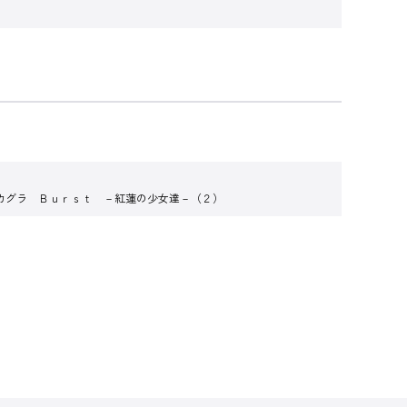
カグラ Ｂｕｒｓｔ －紅蓮の少女達－（２）