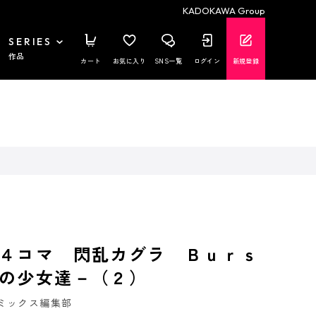
KADOKAWA Group
SERIES
作品
カート
お気に入り
SNS一覧
ログイン
新規登録
４コマ 閃乱カグラ Ｂｕｒｓ
の少女達－（２）
ミックス編集部