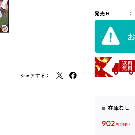
発売日
シェアする：
在庫なし
902
円