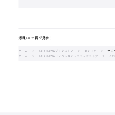
爆乳4コマ再び見参！
ホーム
KADOKAWAブックストア
コミック
マジ
ホーム
KADOKAWAラノベ＆コミックグッズストア
その