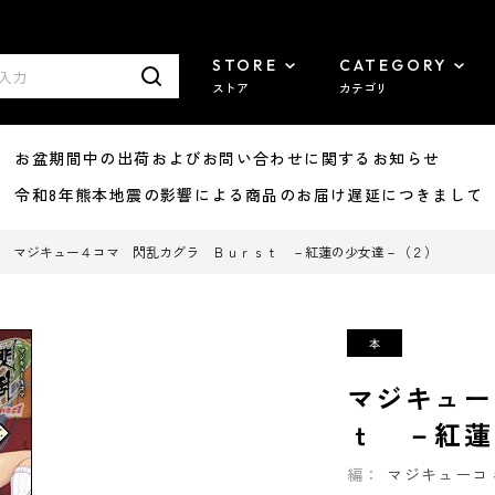
STORE
CATEGORY
ストア
カテゴリ
8/07 お盆期間中の出荷およびお問い合わせに関するお知らせ
7/29 令和8年熊本地震の影響による商品のお届け遅延につきまして
マジキュー４コマ 閃乱カグラ Ｂｕｒｓｔ －紅蓮の少女達－（２）
マジキュー
ｔ －紅蓮
編：
マジキューコ