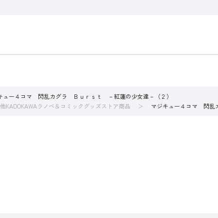
キュー４コマ 閃乱カグラ Ｂｕｒｓｔ －紅蓮の少女達－（２）
他KADOKAWAラノベ＆コミックグッズストア商品
マジキュー４コマ 閃乱