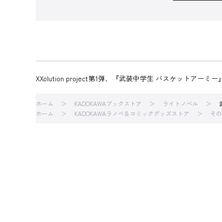
XXolution project第1弾、『武装中学生 バスケットア
ホーム
KADOKAWAブックストア
ライトノベル
ホーム
KADOKAWAラノベ＆コミックグッズストア
その