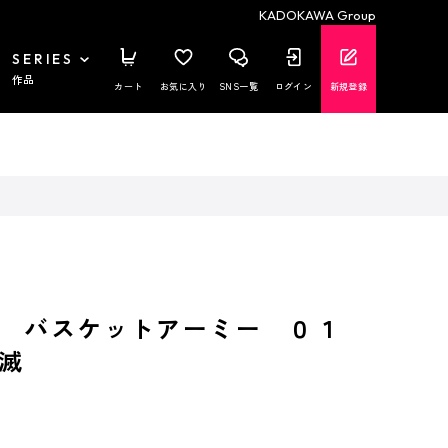
KADOKAWA Group
SERIES
作品
カート
お気に入り
SNS一覧
ログイン
新規登録
生 バスケットアーミー ０１
滅