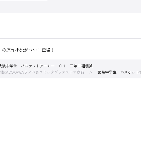
ーミー』の原作小説がついに登場！
武装中学生 バスケットアーミー ０１ 三年二組壊滅
他KADOKAWAラノベ＆コミックグッズストア商品
武装中学生 バスケット