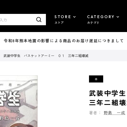
STORE
CATEGORY
ストア
カテゴリ
7/29 令和8年熊本地震の影響による商品のお届け遅延につきまして
武装中学生 バスケットアーミー ０１ 三年二組壊滅
武装中学
三年二組壊
著者：
野島 一成