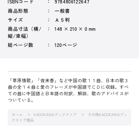
ISBNコード
9784806122647
商品形態
一般書
サイズ
Ａ５判
商品寸法（横/
148 × 210 × 0 mm
縦/束幅）
総ページ数
120ページ
「草原情歌」「夜来香」など中国の歌１１曲、日本の歌３
曲の全１４曲と愛のフレーズが中国語でＣＤに収録。すべ
ての曲に中国語と日本語の対訳、解説、歌のアドバイスが
ついている。
ホーム
KADOKAWAブックストア
その他KADOKAWAブッ
クストア商品