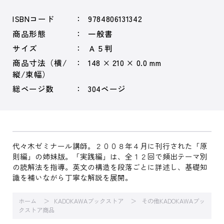
ISBNコード
9784806131342
商品形態
一般書
サイズ
Ａ５判
商品寸法（横/
148 × 210 × 0.0 mm
縦/束幅）
総ページ数
304ページ
代々木ゼミナール講師。２００８年４月に刊行された「原
則編」の姉妹版。「実践編」は、全１２回で頻出テーマ別
の読解法を指導。英文の構造を段落ごとに詳述し、基礎知
識を補いながら丁寧な解説を展開。
ホーム
KADOKAWAブックストア
その他KADOKAWAブッ
クストア商品