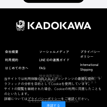
会社概要
ソーシャルメディア
プライバシー
ポリシー
利用規約
LINE IDの連携ガイド
International
はじめての方へ
FAQ
Shipping
よくあるお問い合わせ
特定商取引法に
お問い合わせ/
当サイトでは利用体験の向上およびコンテンツの最適な提供、ト
関する表示
リクエスト
ラフィックの分析を目的としてCookieを使用しています。
サイトの閲覧を継続された場合、Cookieの利用に同意したことも
のといたします。
詳細については
プライバシーポリシー
をご確認ください。
© KADOKAWA CORPORATION
承諾する