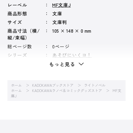
レーベル
MF文庫J
商品形態
文庫
サイズ
文庫判
商品寸法（横/
105 × 148 × 0 mm
縦/束幅）
総ページ数
0ページ
シリーズ
あそびにいくヨ！
もっと見る
ホーム
KADOKAWAブックストア
ライトノベル
ホーム
KADOKAWAラノベ＆コミックグッズストア
MF文
庫J