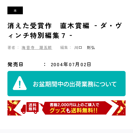
消えた受賞作 直木賞編 ‐ダ・ヴ
ィンチ特別編集７‐
著者：
海音寺 潮五郎
編集：
川口 則弘
発売日
2004年07月02日