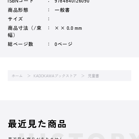
ISBNコード
9784840126090
商品形態
一般書
サイズ
商品寸法（/束
× × 0.0 mm
幅）
総ページ数
0ページ
ホーム
KADOKAWAブックストア
児童書
最近見た商品