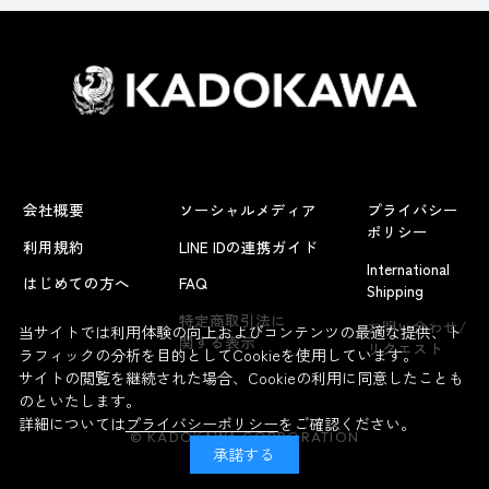
会社概要
ソーシャルメディア
プライバシー
ポリシー
利用規約
LINE IDの連携ガイド
International
はじめての方へ
FAQ
Shipping
よくあるお問い合わせ
特定商取引法に
お問い合わせ/
当サイトでは利用体験の向上およびコンテンツの最適な提供、ト
関する表示
リクエスト
ラフィックの分析を目的としてCookieを使用しています。
サイトの閲覧を継続された場合、Cookieの利用に同意したことも
のといたします。
詳細については
プライバシーポリシー
をご確認ください。
© KADOKAWA CORPORATION
承諾する