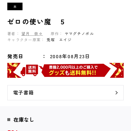
ゼロの使い魔 ５
著者：
望月 奈々
原作：
ヤマグチノボル
キャラクター原案：
兎塚 エイジ
発売日
2008年08月23日
電子書籍
在庫なし