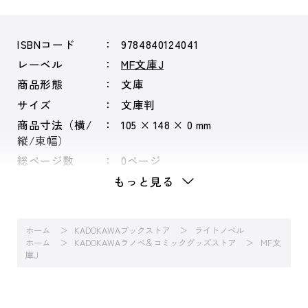
ISBNコード
9784840124041
レーベル
MF文庫J
商品形態
文庫
サイズ
文庫判
商品寸法（横/
105 × 148 × 0 mm
縦/束幅）
総ページ数
0ページ
もっと見る
ホーム
KADOKAWAブックストア
ライトノベル
ホーム
KADOKAWAラノベ＆コミックグッズストア
MF文
庫J