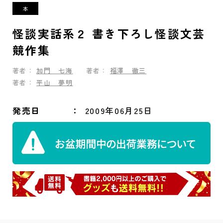
怪談実話系２ 書き下ろし怪談文芸
競作集
著者：
加門 七海
著者：
福澤 徹三
著者：
平山 夢明
発売日
2009年06月25日