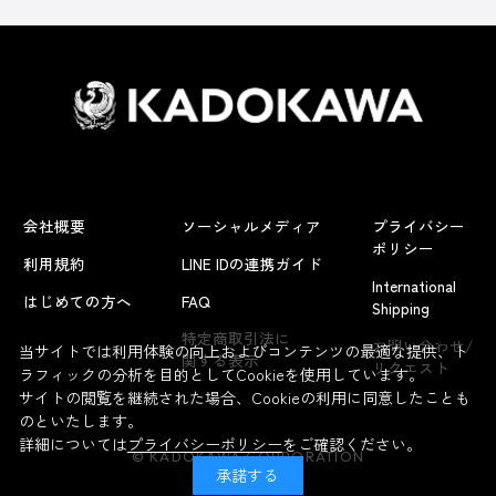
会社概要
ソーシャルメディア
プライバシー
ポリシー
利用規約
LINE IDの連携ガイド
International
はじめての方へ
FAQ
Shipping
よくあるお問い合わせ
特定商取引法に
お問い合わせ/
当サイトでは利用体験の向上およびコンテンツの最適な提供、ト
関する表示
リクエスト
ラフィックの分析を目的としてCookieを使用しています。
サイトの閲覧を継続された場合、Cookieの利用に同意したことも
のといたします。
詳細については
プライバシーポリシー
をご確認ください。
© KADOKAWA CORPORATION
承諾する