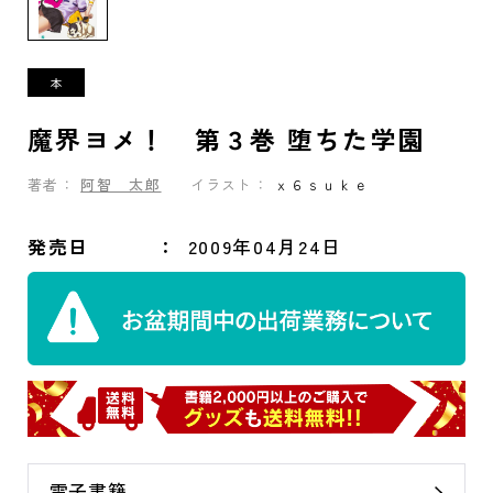
魔界ヨメ！ 第３巻 堕ちた学園
著者：
阿智 太郎
イラスト：
ｘ６ｓｕｋｅ
発売日
2009年04月24日
電子書籍