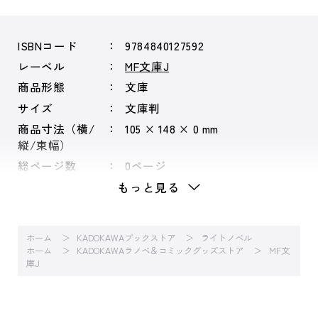
ISBNコード
9784840127592
レーベル
MF文庫J
商品形態
文庫
サイズ
文庫判
商品寸法（横/
105 × 148 × 0 mm
縦/束幅）
総ページ数
0ページ
もっと見る
ホーム
KADOKAWAブックストア
ライトノベル
ホーム
KADOKAWAラノベ＆コミックグッズストア
MF文
庫J