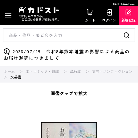
KADOKAWA Group
カート
ログイン
新規登録
2026/07/29 令和8年熊本地震の影響による商品の
お届け遅延につきまして
ホーム
本・コミック・雑誌
単行本
文芸・ノンフィクション
文芸書
画像タップで拡大