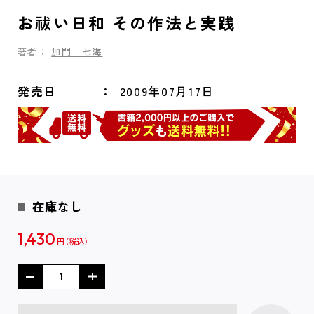
お祓い日和 その作法と実践
著者：
加門 七海
発売日
2009年07月17日
在庫なし
1,430
円