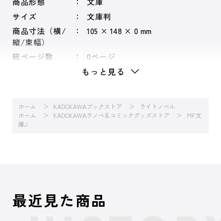
商品形態
文庫
サイズ
文庫判
商品寸法（横/
105 × 148 × 0 mm
縦/束幅）
総ページ数
0ページ
もっと見る
ホーム
KADOKAWAブックストア
ライトノベル
ホーム
KADOKAWAラノベ＆コミックグッズストア
MF文
庫J
最近見た商品