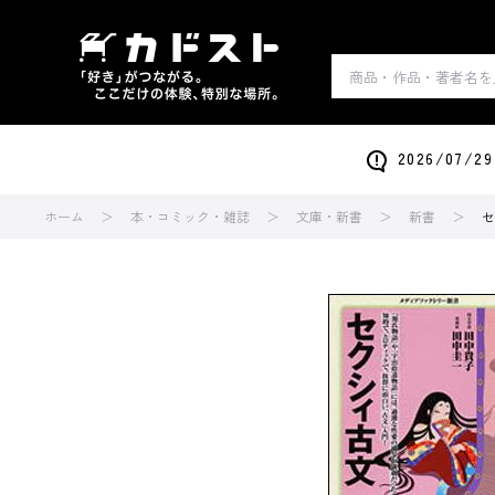
2026/0
ホーム
本・コミック・雑誌
文庫・新書
新書
セ