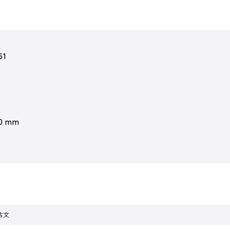
61
 0 mm
古文