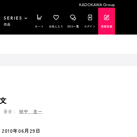
KADOKAWA Group
SERIES
作品
カート
お気に入り
SNS一覧
ログイン
新規登録
文
著者：
田中 圭一
2010年06月29日