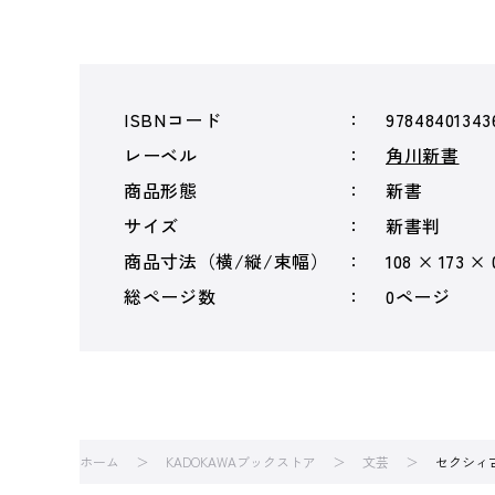
ISBNコード
97848401343
レーベル
角川新書
商品形態
新書
サイズ
新書判
商品寸法（横/縦/束幅）
108 × 173 ×
総ページ数
0ページ
ホーム
KADOKAWAブックストア
文芸
セクシィ