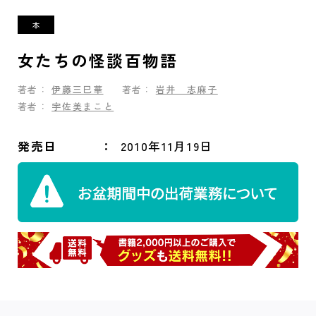
女たちの怪談百物語
著者：
伊藤三巳華
著者：
岩井 志麻子
著者：
宇佐美まこと
発売日
2010年11月19日