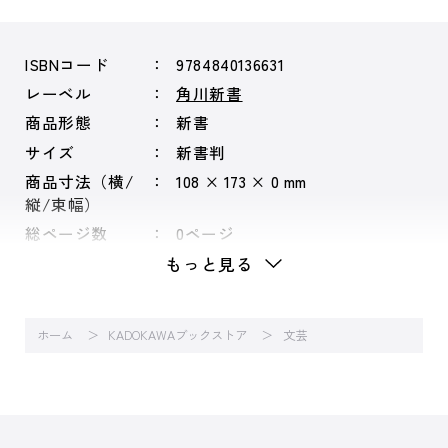
ISBNコード
9784840136631
レーベル
角川新書
商品形態
新書
サイズ
新書判
商品寸法（横/
108 × 173 × 0 mm
縦/束幅）
総ページ数
0ページ
もっと見る
ホーム
KADOKAWAブックストア
文芸