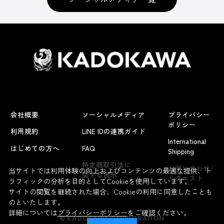
会社概要
ソーシャルメディア
プライバシー
ポリシー
利用規約
LINE IDの連携ガイド
International
はじめての方へ
FAQ
Shipping
よくあるお問い合わせ
特定商取引法に
お問い合わせ/
当サイトでは利用体験の向上およびコンテンツの最適な提供、ト
関する表示
リクエスト
ラフィックの分析を目的としてCookieを使用しています。
サイトの閲覧を継続された場合、Cookieの利用に同意したことも
のといたします。
詳細については
プライバシーポリシー
をご確認ください。
© KADOKAWA CORPORATION