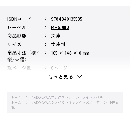
ISBNコード
9784840135535
レーベル
MF文庫J
商品形態
文庫
サイズ
文庫判
商品寸法（横/
105 × 148 × 0 mm
縦/束幅）
総ページ数
0ページ
もっと見る
ホーム
KADOKAWAブックストア
ライトノベル
ホーム
KADOKAWAラノベ＆コミックグッズストア
MF文
庫J