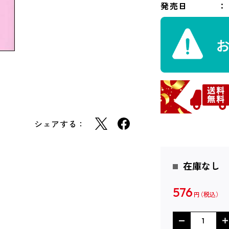
発売日
シェアする：
在庫なし
576
円