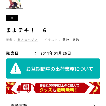
まよチキ！ ６
著者：
あさのハジメ
イラスト：
菊池 政治
発売日
2011年01月25日
電子書籍