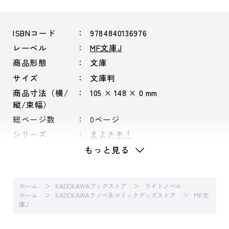
ISBNコード
9784840136976
レーベル
MF文庫J
商品形態
文庫
サイズ
文庫判
商品寸法（横/
105 × 148 × 0 mm
縦/束幅）
総ページ数
0ページ
シリーズ
まよチキ！
もっと見る
ホーム
KADOKAWAブックストア
ライトノベル
ホーム
KADOKAWAラノベ＆コミックグッズストア
MF文
庫J