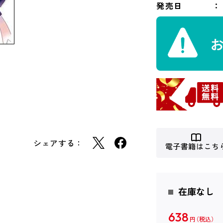
発売日
シェアする：
電子書籍はこち
在庫なし
638
円