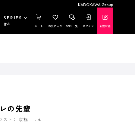
KADOKAWA Group
SERIES
作品
カート
お気に入り
SNS一覧
ログイン
新規登録
レの先輩
ラスト：
京極 しん