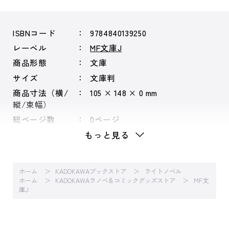
ISBNコード
9784840139250
レーベル
MF文庫J
商品形態
文庫
サイズ
文庫判
商品寸法（横/
105 × 148 × 0 mm
縦/束幅）
総ページ数
0ページ
もっと見る
ホーム
KADOKAWAブックストア
ライトノベル
ホーム
KADOKAWAラノベ＆コミックグッズストア
MF文
庫J