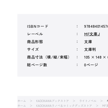
ISBNコード
97848401457
レーベル
MF文庫J
商品形態
文庫
サイズ
文庫判
商品寸法（横/縦/束幅）
105 × 148 ×
総ページ数
0ページ
ホーム
KADOKAWAブックストア
ライトノベル
ホーム
KADOKAWAラノベ＆コミックグッズストア
MF