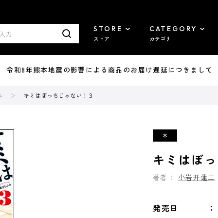
STORE
CATEGORY
ストア
カテゴリ
7/29 令和8年熊本地震の影響による商品のお届け遅延につきまして
ル
キミはぼっちじゃない！３
キミはぼっ
著者：
小岩井蓮二
発売日