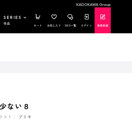
KADOKAWA Group
SERIES
作品
カート
お気に入り
SNS一覧
ログイン
新規登録
少ない８
ラスト：
ブリキ