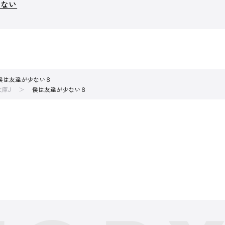
少ない
僕は友達が少ない８
文庫J
僕は友達が少ない８