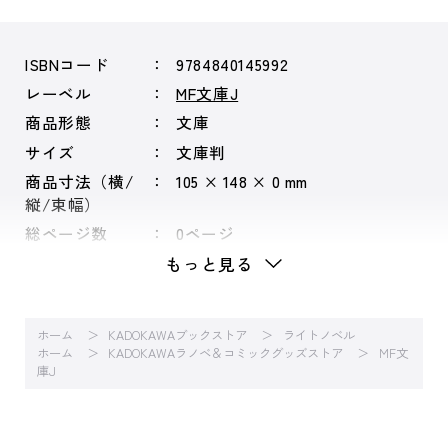
ISBNコード
9784840145992
レーベル
MF文庫J
商品形態
文庫
サイズ
文庫判
商品寸法（横/
105 × 148 × 0 mm
縦/束幅）
総ページ数
0ページ
もっと見る
ホーム
KADOKAWAブックストア
ライトノベル
ホーム
KADOKAWAラノベ＆コミックグッズストア
MF文
庫J