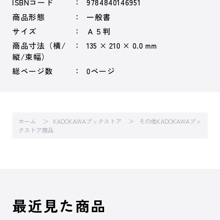
ISBNコード
9784840146951
商品形態
一般書
サイズ
Ａ５判
商品寸法（横/
135 × 210 × 0.0 mm
縦/束幅）
総ページ数
0ページ
ホーム
KADOKAWAブックストア
その他KADOKAWAブッ
クストア商品
最近見た商品