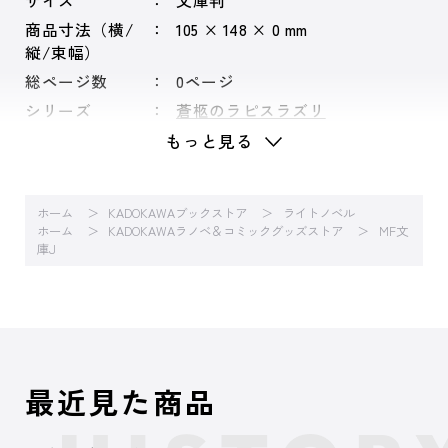
サイズ
文庫判
商品寸法（横/
105 × 148 × 0 mm
縦/束幅）
総ページ数
0ページ
シリーズ
蒼柩のラピスラズリ
もっと見る
ホーム
KADOKAWAブックストア
ライトノベル
ホーム
KADOKAWAラノベ＆コミックグッズストア
MF文
庫J
最近見た商品