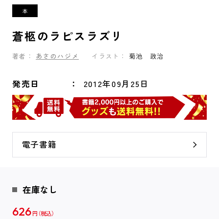
蒼柩のラピスラズリ
著者：
あさのハジメ
イラスト：
菊池 政治
発売日
2012年09月25日
電子書籍
在庫なし
626
円