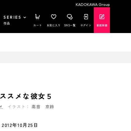
KADOKAWA Group
SERIES
作品
カート
お気に入り
SNS一覧
ログイン
新規登録
ススメな彼女５
メ
イラスト：
高苗 京鈴
2012年10月25日