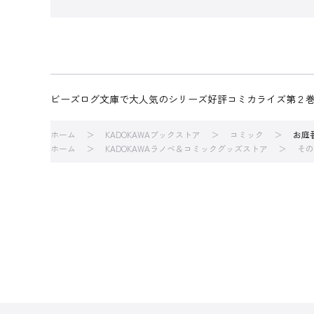
ビーズログ文庫で大人気のシリーズ好評コミカライズ第２
ホーム
KADOKAWAブックストア
コミック
お庭
ホーム
KADOKAWAラノベ＆コミックグッズストア
その