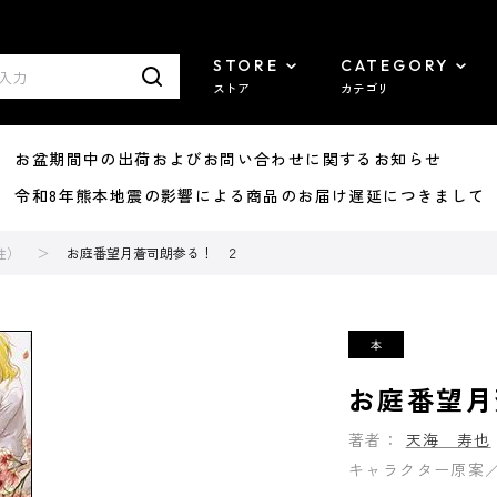
STORE
CATEGORY
ストア
カテゴリ
8/07 お盆期間中の出荷およびお問い合わせに関するお知らせ
7/29 令和8年熊本地震の影響による商品のお届け遅延につきまして
性）
お庭番望月蒼司朗参る！ ２
お庭番望月
著者：
天海 寿也
キャラクター原案