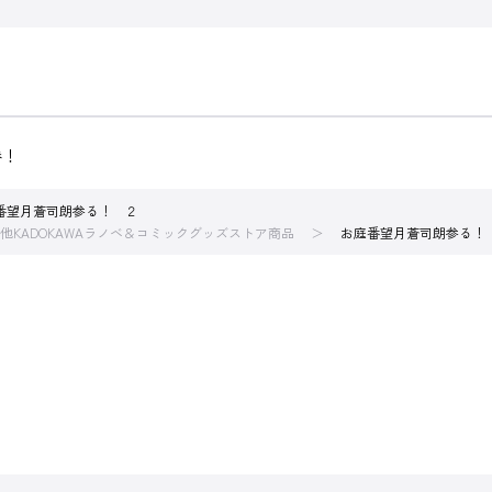
巻！
番望月蒼司朗参る！ ２
他KADOKAWAラノベ＆コミックグッズストア商品
お庭番望月蒼司朗参る！