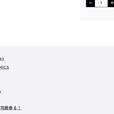
93
MICS
m
蒼司朗参る！