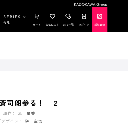
KADOKAWA Group
SERIES
作品
カート
お気に入り
SNS一覧
ログイン
新規登録
蒼司朗参る！ ２
原作：
流 星香
／デザイン：
榊 空也