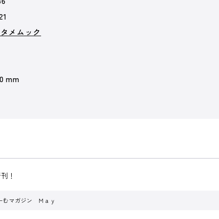
36
21
ンタメムック
 0 mm
新刊！
ーむマガジン Ｍａｙ