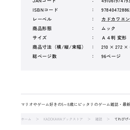
JANコード
49106197479
ISBNコード
97840472886
レーベル
カドカワエ
商品形態
ムック
サイズ
Ａ４判 変形
商品寸法（横/縦/束幅）
210 × 272 ×
総ページ数
96ページ
マリオやゲーム好きの5～8歳にピッタリのゲーム雑誌・最
ホーム
KADOKAWAブックストア
雑誌
てれびげ