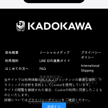
会社概要
ソーシャルメディア
プライバシー
ポリシー
利用規約
LINE IDの連携ガイド
International
はじめての方へ
FAQ
Shipping
よくあるお問い合わせ
特定商取引法に
お問い合わせ/
当サイトでは利用体験の向上およびコンテンツの最適な提供、ト
関する表示
リクエスト
ラフィックの分析を目的としてCookieを使用しています。
サイトの閲覧を継続された場合、Cookieの利用に同意したことも
のといたします。
詳細については
プライバシーポリシー
をご確認ください。
© KADOKAWA CORPORATION
承諾する