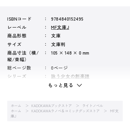
ISBNコード
9784840152495
レーベル
MF文庫J
商品形態
文庫
サイズ
文庫判
商品寸法（横/
105 × 148 × 0 mm
縦/束幅）
総ページ数
0ページ
シリーズ
詠う少女の創楽譜
もっと見る
ホーム
KADOKAWAブックストア
ライトノベル
ホーム
KADOKAWAラノベ＆コミックグッズストア
MF文
庫J