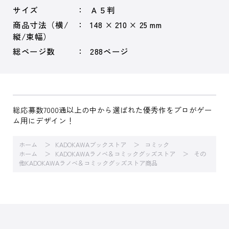
サイズ
Ａ５判
商品寸法（横/
148 × 210 × 25 mm
縦/束幅）
総ページ数
288ページ
総応募数7000通以上の中から選ばれた優秀作をプロがゲー
ム用にデザイン！
ホーム
KADOKAWAブックストア
コミック
ホーム
KADOKAWAラノベ＆コミックグッズストア
その
他KADOKAWAラノベ＆コミックグッズストア商品