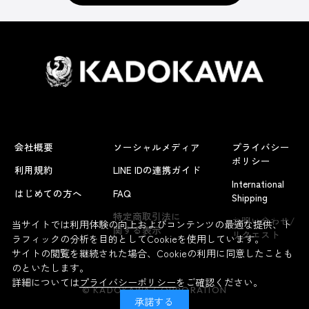
会社概要
ソーシャルメディア
プライバシー
ポリシー
利用規約
LINE IDの連携ガイド
International
はじめての方へ
FAQ
Shipping
よくあるお問い合わせ
特定商取引法に
お問い合わせ/
当サイトでは利用体験の向上およびコンテンツの最適な提供、ト
関する表示
リクエスト
ラフィックの分析を目的としてCookieを使用しています。
サイトの閲覧を継続された場合、Cookieの利用に同意したことも
のといたします。
詳細については
プライバシーポリシー
をご確認ください。
© KADOKAWA CORPORATION
承諾する