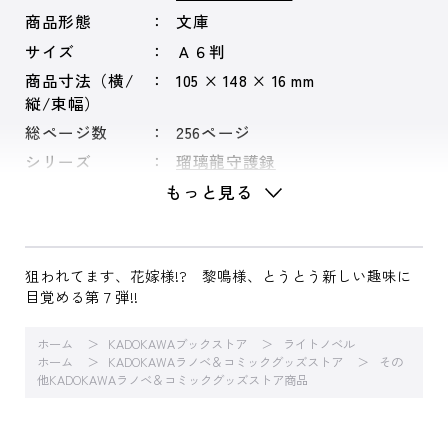
商品形態
文庫
サイズ
Ａ６判
商品寸法（横/
105 × 148 × 16 mm
縦/束幅）
総ページ数
256ページ
シリーズ
瑠璃龍守護録
もっと見る
狙われてます、花嫁様!? 黎鳴様、とうとう新しい趣味に
目覚める第７弾!!
ホーム
KADOKAWAブックストア
ライトノベル
ホーム
KADOKAWAラノベ＆コミックグッズストア
その
他KADOKAWAラノベ＆コミックグッズストア商品