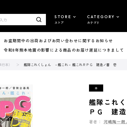
STORE
CATEGORY
ストア
カテゴリ
8/07 お盆期間中の出荷およびお問い合わせに関するお知らせ
7/29 令和8年熊本地震の影響による商品のお届け遅延につきまして
単行本）
艦隊これくしょん －艦これ－ 艦これＲＰＧ 建造ノ書 壱
艦隊これく
ＰＧ 建造
著者：
河嶋陶一朗