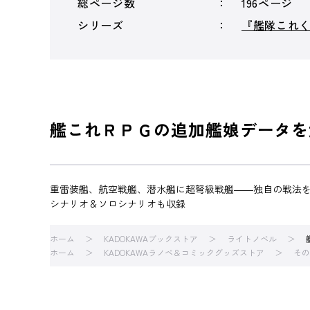
総ページ数
196ページ
シリーズ
『艦隊これ
艦これＲＰＧの追加艦娘データを
重雷装艦、航空戦艦、潜水艦に超弩級戦艦――独自の戦法を
シナリオ＆ソロシナリオも収録
ホーム
KADOKAWAブックストア
ライトノベル
ホーム
KADOKAWAラノベ＆コミックグッズストア
その