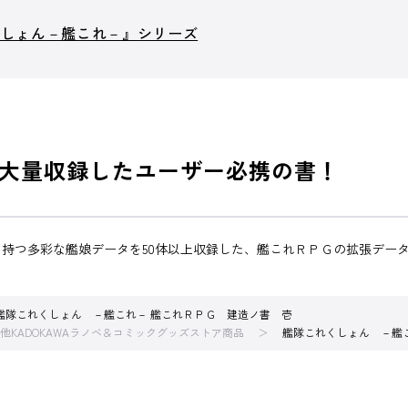
くしょん－艦これ－』シリーズ
大量収録したユーザー必携の書！
持つ多彩な艦娘データを50体以上収録した、艦これＲＰＧの拡張デー
艦隊これくしょん －艦これ－ 艦これＲＰＧ 建造ノ書 壱
他KADOKAWAラノベ＆コミックグッズストア商品
艦隊これくしょん －艦