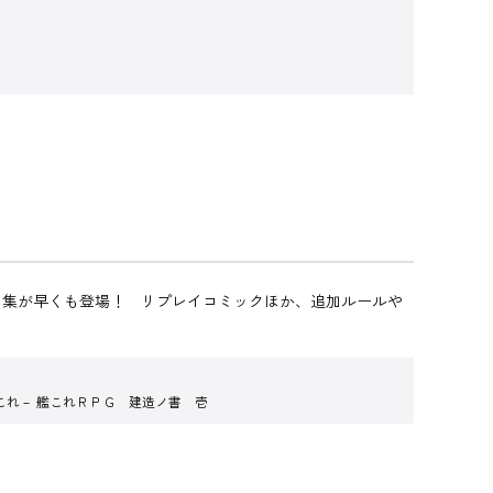
タ集が早くも登場！ リプレイコミックほか、追加ルールや
これ－ 艦これＲＰＧ 建造ノ書 壱