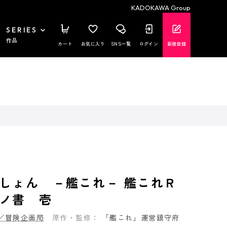
KADOKAWA Group
SERIES
作品
カート
お気に入り
SNS一覧
ログイン
新規登録
しょん －艦これ－ 艦これＲ
ノ書 壱
／冒険企画局
原作・監修：
「艦これ」運営鎮守府