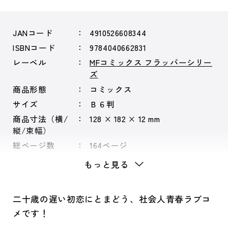
JANコード
4910526608344
ISBNコード
9784040662831
レーベル
MFコミックス フラッパーシリー
ズ
商品形態
コミックス
サイズ
Ｂ６判
商品寸法（横/
128 × 182 × 12 mm
縦/束幅）
総ページ数
164ページ
シリーズ
不器用な匠ちゃん
もっと見る
二十歳の遅い初恋にとまどう、社会人青春ラブコ
メです！