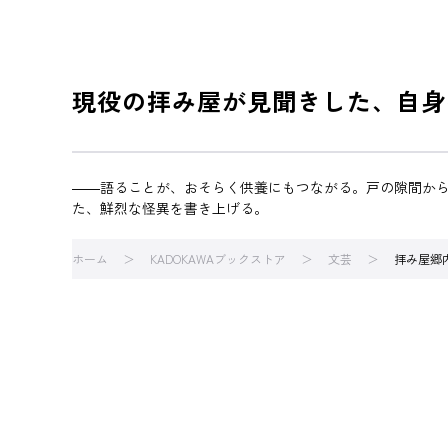
現役の拝み屋が見聞きした、自身
――語ることが、おそらく供養にもつながる。戸の隙間か
た、鮮烈な怪異を書き上げる。
ホーム
KADOKAWAブックストア
文芸
拝み屋郷