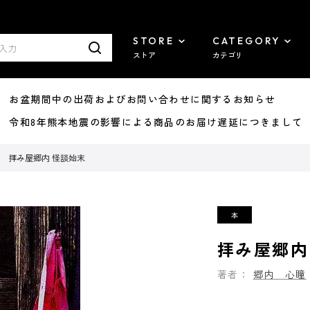
STORE
CATEGORY
ストア
カテゴリ
8/07 お盆期間中の出荷およびお問い合わせに関するお知らせ
7/29 令和8年熊本地震の影響による商品のお届け遅延につきまして
拝み屋郷内 怪談始末
拝み屋郷内
著者：
郷内 心瞳