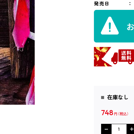
発売日
在庫なし
748
円