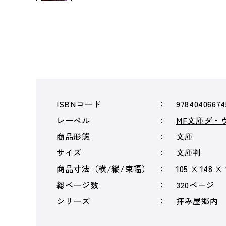
ISBNコード
97840406674
レーベル
MF文庫ダ・
商品形態
文庫
サイズ
文庫判
商品寸法（横/縦/束幅）
105 × 148 ×
総ページ数
320ページ
シリーズ
拝み屋郷内