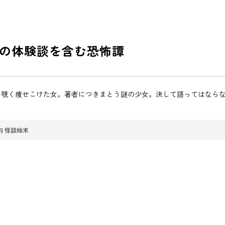
の体験談を含む恐怖譚
ら覗く痩せこけた女。著者につきまとう謎の少女。決して語ってはなら
内 怪談始末