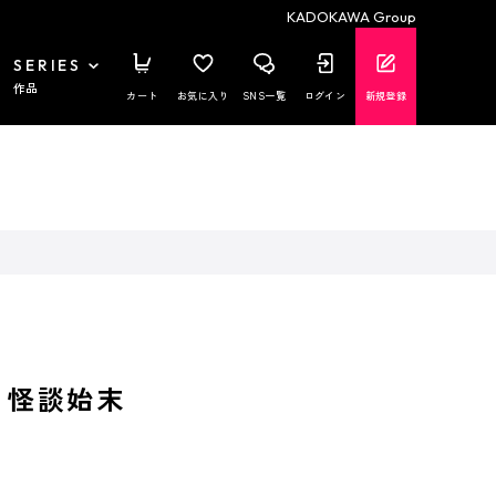
KADOKAWA Group
SERIES
作品
カート
お気に入り
SNS一覧
ログイン
新規登録
 怪談始末