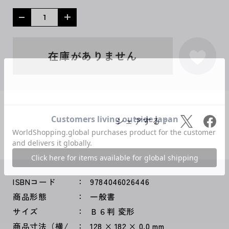
在庫がありません
シェアする：
ISBNコード
9784046026446
商品形態
一般書
サイズ
Ｂ６判 変形
商品寸法（横/
128 × 182 × 0.0 mm