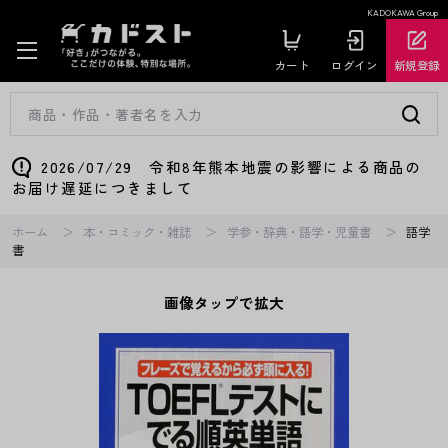
KADOKAWA Group
カート
ログイン
新規登録
2026/07/29 令和8年熊本地震の影響による商品の
お届け遅延につきまして
ホーム
本・コミック・雑誌
学参・辞典・語学・児童書
語学
書
画像タップで拡大