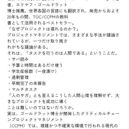
者、エリヤフ・ゴールドラット
博士推薦。世界各国の言語にも翻訳され、発売からおよそ
20年もの間、TOC/CCPMの教科
書として活用されるベストセラー。
「なぜプロジェクトは遅れるのか？」
プロジェクトマネジメントでは、さまざまな手法が議論さ
れているが、一つだけ取り残さ
れがちな議論がある。
それは、「タスクを行うのは人間である」ということだ。
・サバ読み
・予算と時間はあるだけ使う
・学生症候群（一夜漬け）
・過剰管理
・早期完了の未報告
・マルチタスク
「人のサガ」とも言えるこうした人間心理を理解せず、大
きなプロジェクトを成功に導く
ことは難しいのではないだろうか。
実は、ゴールドラット博士が開発したクリティカルチェー
ンプロジェクトマネジメント
（CCPM）では、複雑かつ不確実な環境で行われる現代の