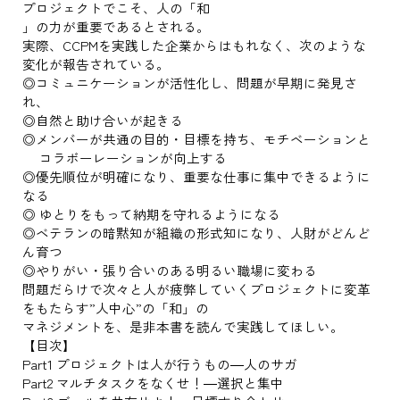
プロジェクトでこそ、人の「和
」の力が重要であるとされる。
実際、CCPMを実践した企業からはもれなく、次のような
変化が報告されている。
◎コミュニケーションが活性化し、問題が早期に発見さ
れ、
◎自然と助け合いが起きる
◎メンバーが共通の目的・目標を持ち、モチベーションと
コラボーレーションが向上する
◎優先順位が明確になり、重要な仕事に集中できるように
なる
◎ ゆとりをもって納期を守れるようになる
◎ベテランの暗黙知が組織の形式知になり、人財がどんど
ん育つ
◎やりがい・張り合いのある明るい職場に変わる
問題だらけで次々と人が疲弊していくプロジェクトに変革
をもたらす”人中心”の「和」の
マネジメントを、是非本書を読んで実践してほしい。
【目次】
Part1 プロジェクトは人が行うもの―人のサガ
Part2 マルチタスクをなくせ！―選択と集中