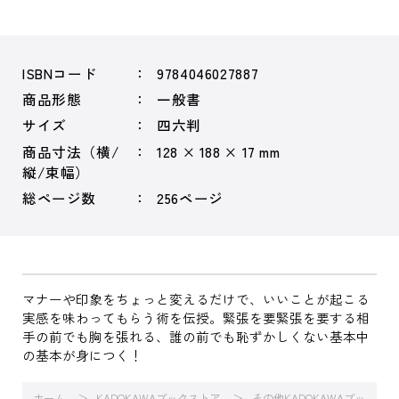
ISBNコード
9784046027887
商品形態
一般書
サイズ
四六判
商品寸法（横/
128 × 188 × 17 mm
縦/束幅）
総ページ数
256ページ
マナーや印象をちょっと変えるだけで、いいことが起こる
実感を味わってもらう術を伝授。緊張を要緊張を要する相
手の前でも胸を張れる、誰の前でも恥ずかしくない基本中
の基本が身につく！
ホーム
KADOKAWAブックストア
その他KADOKAWAブッ