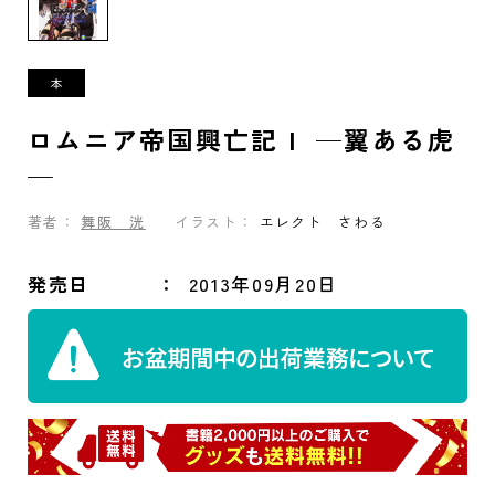
ロムニア帝国興亡記Ｉ ─翼ある虎
─
著者：
舞阪 洸
イラスト：
エレクト さわる
発売日
2013年09月20日