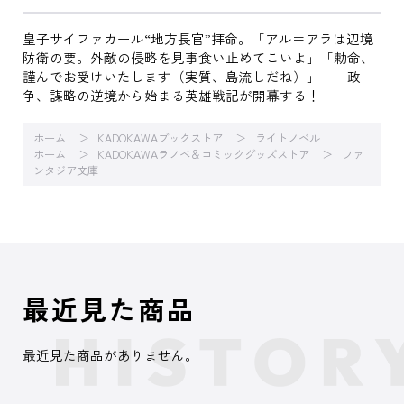
皇子サイファカール“地方長官”拝命。「アル＝アラは辺境
防衛の要。外敵の侵略を見事食い止めてこいよ」「勅命、
謹んでお受けいたします（実質、島流しだね）」――政
争、謀略の逆境から始まる英雄戦記が開幕する！
ホーム
KADOKAWAブックストア
ライトノベル
ホーム
KADOKAWAラノベ＆コミックグッズストア
ファ
ンタジア文庫
最近見た商品
最近見た商品がありません。