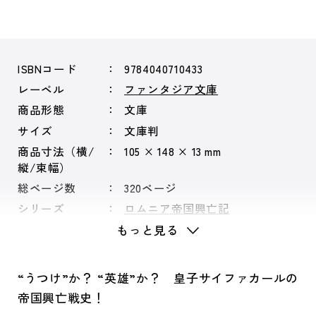
ISBNコード
9784040710433
レーベル
ファンタジア文庫
商品形態
文庫
サイズ
文庫判
商品寸法（横/
105 × 148 × 13 mm
縦/束幅）
総ページ数
320ページ
シリーズ
ロムニア帝国興亡記
もっと見る
“うつけ”か？ “英雄”か？ 皇子サイファカールの
帝国興亡戦史！