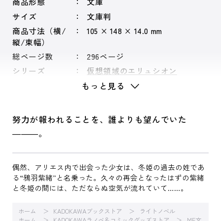
商品形態
文庫
サイズ
文庫判
商品寸法（横/
105 × 148 × 14.0 mm
縦/束幅）
総ページ数
296ページ
シリーズ
仮想領域のエリュシオン
もっと見る
努力が報われることを、誰よりも望んでいた
―――。
偶然、アリエス内で出会った少女は、冬姫の過去の姓であ
る“鴉羽紫緒”と名乗った。久々の再会となったはずの紫緒
と冬姫の間には、ただならぬ空気が流れていて……。
ホーム
KADOKAWAブックストア
ライトノベル
ホーム
KADOKAWAラノベ＆コミックグッズストア
MF文