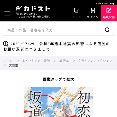
KADOKAWA Group
カート
ログイン
新規登録
2026/07/29 令和8年熊本地震の影響による商品の
お届け遅延につきまして
ホーム
本・コミック・雑誌
単行本
文芸・ノンフィクション
文芸書
画像タップで拡大