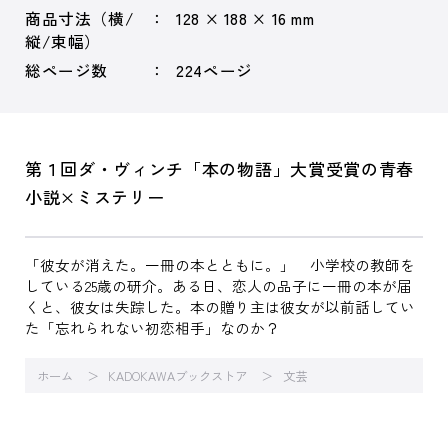
商品寸法（横/
128 × 188 × 16 mm
縦/束幅）
総ページ数
224ページ
第１回ダ・ヴィンチ「本の物語」大賞受賞の青春
小説×ミステリー
「彼女が消えた。一冊の本とともに。」 小学校の教師を
している25歳の研介。ある日、恋人の品子に一冊の本が届
くと、彼女は失踪した。本の贈り主は彼女が以前話してい
た「忘れられない初恋相手」なのか？
ホーム
KADOKAWAブックストア
文芸