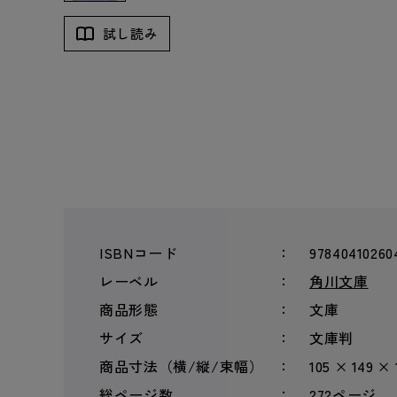
試し読み
ISBNコード
97840410260
レーベル
角川文庫
商品形態
文庫
サイズ
文庫判
商品寸法（横/縦/束幅）
105 × 149 ×
総ページ数
272ページ