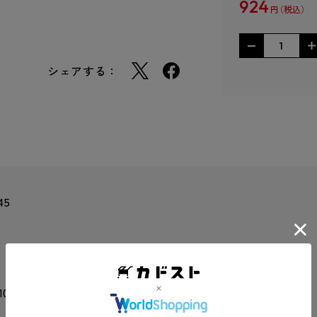
924
円
シェアする：
45
 10.5 mm