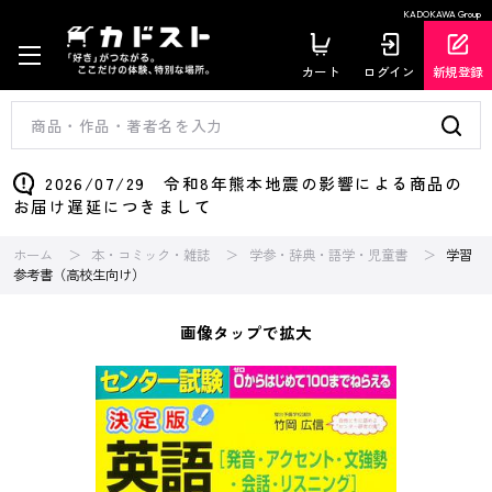
KADOKAWA Group
カート
ログイン
新規登録
2026/07/29 令和8年熊本地震の影響による商品の
お届け遅延につきまして
ホーム
本・コミック・雑誌
学参・辞典・語学・児童書
学習
参考書（高校生向け）
画像タップで拡大