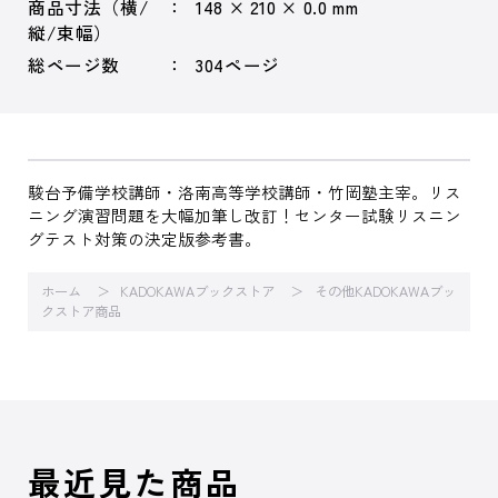
商品寸法（横/
148 × 210 × 0.0 mm
縦/束幅）
総ページ数
304ページ
駿台予備学校講師・洛南高等学校講師・竹岡塾主宰。リス
ニング演習問題を大幅加筆し改訂！センター試験リスニン
グテスト対策の決定版参考書。
ホーム
KADOKAWAブックストア
その他KADOKAWAブッ
クストア商品
最近見た商品