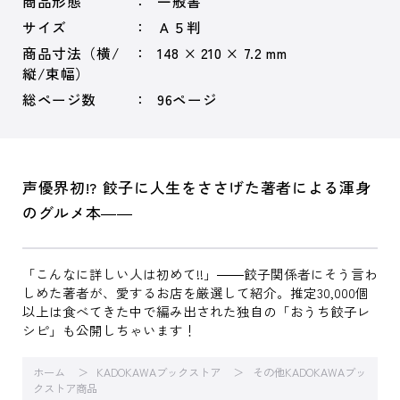
商品形態
一般書
サイズ
Ａ５判
商品寸法（横/
148 × 210 × 7.2 mm
縦/束幅）
総ページ数
96ページ
声優界初!? 餃子に人生をささげた著者による渾身
のグルメ本――
「こんなに詳しい人は初めて!!」――餃子関係者にそう言わ
しめた著者が、愛するお店を厳選して紹介。推定30,000個
以上は食べてきた中で編み出された独自の「おうち餃子レ
シピ」も公開しちゃいます！
ホーム
KADOKAWAブックストア
その他KADOKAWAブッ
クストア商品