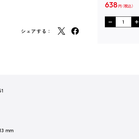
638
円
シェアする：
51
 13 mm