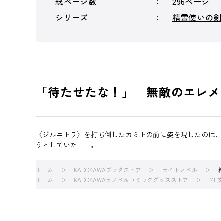
総ページ数
296ページ
シリーズ
精霊使いの
「待たせたな！」 無敵のエレメ
〈ジルニトラ〉を打ち倒したカミトの前に姿を現したのは
うとしていた――。
ホーム
KADOKAWAブックストア
ライトノベル
ホーム
KADOKAWAラノベ＆コミックグッズストア
MF