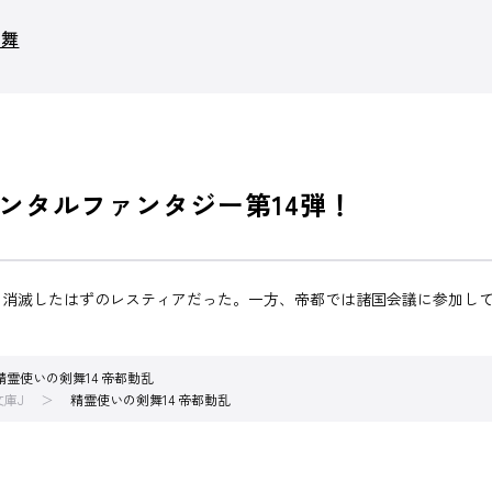
剣舞
ンタルファンタジー第14弾！
、消滅したはずのレスティアだった。一方、帝都では諸国会議に参加し
精霊使いの剣舞14 帝都動乱
文庫J
精霊使いの剣舞14 帝都動乱