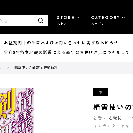
STORE
CATEGORY
ストア
カテゴリ
8/07 お盆期間中の出荷およびお問い合わせに関するお知らせ
7/29 令和8年熊本地震の影響による商品のお届け遅延につきまして
ル
精霊使いの剣舞14 帝都動乱
精霊使いの
著者：
志瑞祐
イ
キャラクター原案