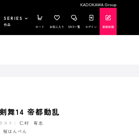
KADOKAWA Group
SERIES
作品
カート
お気に入り
SNS一覧
ログイン
新規登録
剣舞14 帝都動乱
ラスト：
仁村 有志
：
桜はんぺん