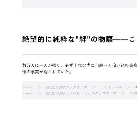
絶望的に純粋な"絆"の物語――
数万人に一人が罹り、必ず十代の内に自殺へと追い込む奇
愕の事実が隠されていた。
ホーム
KADOKAWAブックストア
ライトノベル
ホーム
KADOKAWAラノベ＆コミックグッズストア
MF