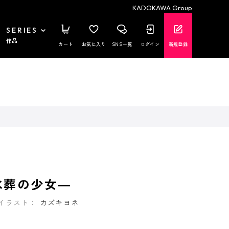
KADOKAWA Group
SERIES
作品
カート
お気に入り
SNS一覧
ログイン
新規登録
水葬の少女―
イラスト：
カズキヨネ