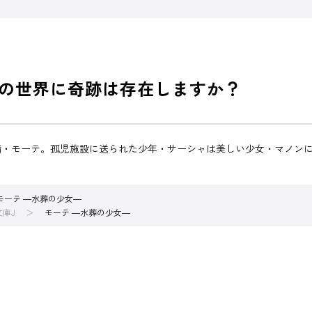
この世界に奇跡は存在しますか？
病・モーテ。孤児施設に送られた少年・サーシャは美しい少女・マノン
モーテ ―水葬の少女―
文庫J
モーテ ―水葬の少女―