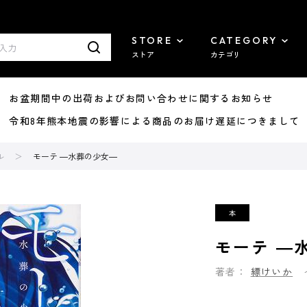
STORE
CATEGORY
ストア
カテゴリ
8/07 お盆期間中の出荷およびお問い合わせに関するお知らせ
7/29 令和8年熊本地震の影響による商品のお届け遅延につきまして
ル
モーテ ―水葬の少女―
モーテ ―
著者：
縹けいか