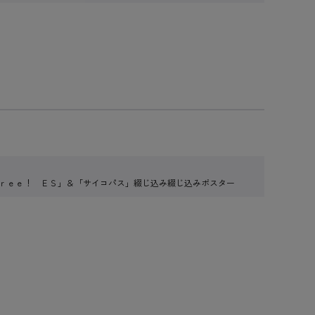
Ｆｒｅｅ！ ＥＳ」＆「サイコパス」綴じ込み綴じ込みポスター