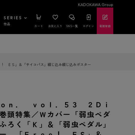
KADOKAWA Group
SERIES
作品
カート
お気に入り
SNS一覧
ログイン
新規登録
ｅ！ ＥＳ」＆「サイコパス」綴じ込み綴じ込みポスター
ｏｎ． ｖｏｌ．５３ ２Ｄｉ
巻頭特集／Ｗカバー「弱虫ペダ
ふろく「Ｋ」＆「弱虫ペダル」
ー、「Ｆｒｅｅ！ ＥＳ」＆