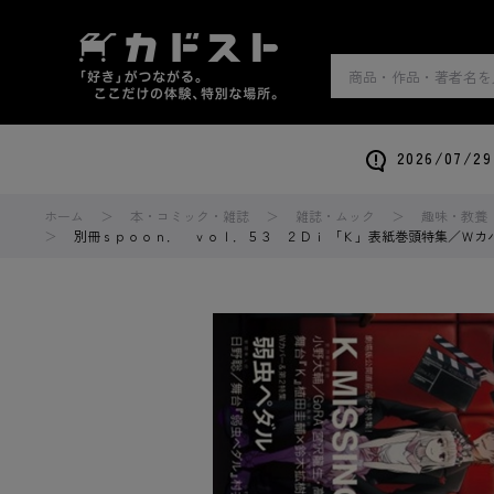
2026/0
ホーム
本・コミック・雑誌
雑誌・ムック
趣味・教養
別冊ｓｐｏｏｎ． ｖｏｌ．５３ ２Ｄｉ 「Ｋ」表紙巻頭特集／Ｗカ