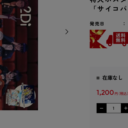
「サイコパ
発売日
在庫なし
1,200
円