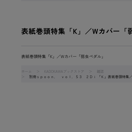
表紙巻頭特集「K」／Wカバー「
表紙巻頭特集「K」／Wカバー「弱虫ペダル」
ホーム
KADOKAWAブックストア
雑誌
別冊ｓｐｏｏｎ． ｖｏｌ．５３ ２Ｄｉ 「Ｋ」表紙巻頭特集