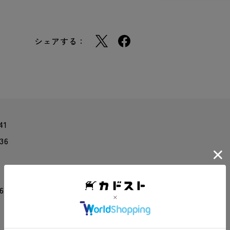
シェアする：
41
36
 6 mm