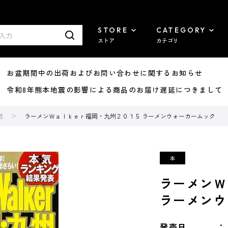
STORE
CATEGORY
ストア
カテゴリ
8/07 お盆期間中の出荷およびお問い合わせに関するお知らせ
7/29 令和8年熊本地震の影響による商品のお届け遅延につきまして
誌
ラーメンＷａｌｋｅｒ福岡・九州２０１５ ラーメンウォーカームック
ラーメンＷ
ラーメンウ
発売日