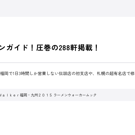
メンガイド！圧巻の288軒掲載！
年！福岡で1日3時間しか営業しない伝説店の初支店や、札幌の超有名店で
Ｗａｌｋｅｒ福岡・九州２０１５ ラーメンウォーカームック