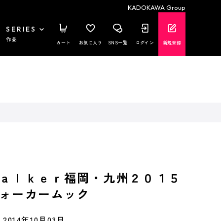
KADOKAWA Group
SERIES
作品
カート
お気に入り
SNS一覧
ログイン
新規登録
ａｌｋｅｒ福岡・九州２０１５
ォーカームック
2014年10月03日